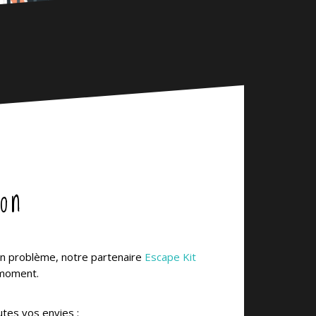
on
cun problème, notre partenaire
Escape Kit
 moment.
utes vos envies :