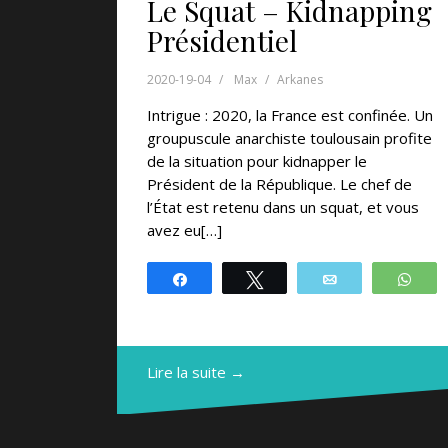
Le Squat – Kidnapping
Présidentiel
2020-19-04
Max
Arkanes
Intrigue : 2020, la France est confinée. Un
groupuscule anarchiste toulousain profite
de la situation pour kidnapper le
Président de la République. Le chef de
l’État est retenu dans un squat, et vous
avez eu[…]
Partagez
Tweetez
Email
Wh
Lire la suite →