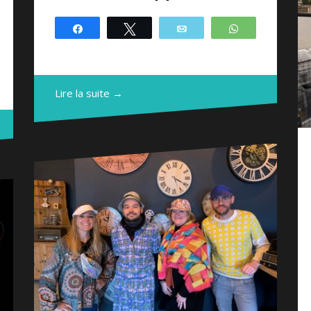
Partagez
Tweetez
Email
WhatsApp
atsApp
Lire la suite →