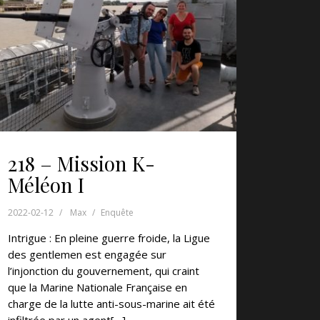
218 – Mission K-
Méléon I
2022-02-12
Max
Enquête
Intrigue : En pleine guerre froide, la Ligue
des gentlemen est engagée sur
l’injonction du gouvernement, qui craint
que la Marine Nationale Française en
charge de la lutte anti-sous-marine ait été
infiltrée par un agent[…]