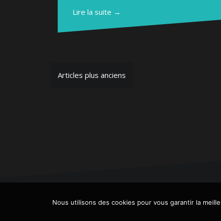
Lire la suite →
Navigation
Articles plus anciens
des
articles
Nous utilisons des cookies pour vous garantir la meill