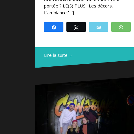
portée ? LE(S) PLUS : Les décors.
L’ambiance.[…]
Partagez
Tweetez
Email
Wh
Lire la suite →