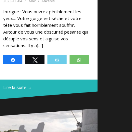
2023-11-04
Max
Ancenis
Intrigue : Vous ouvrez péniblement les
yeux… Votre gorge est sèche et votre
tête vous fait horriblement souffrir.
Autour de vous une obscurité pesante qui
décuple vos sens et aiguise vos
sensations. Il y a[…]
Partagez
Tweetez
Email
WhatsApp
Lire la suite →