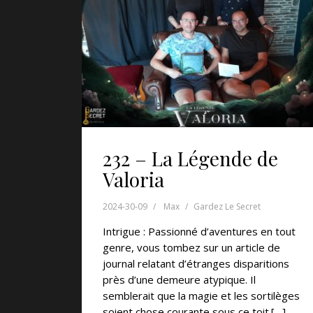
232 – La Légende de
Valoria
2024-30-09
Max
Gardez Le Secret
Intrigue : Passionné d’aventures en tout
genre, vous tombez sur un article de
journal relatant d’étranges disparitions
près d’une demeure atypique. Il
semblerait que la magie et les sortilèges
soient chose courante sous ce toit.[…]