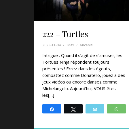
222 – Turtles
2023-11-04
Max
Ancenis
Intrigue : Quand il s’agit de s’amuser, les
Tortues Ninja répondent toujours
présentes ! Errez dans les égouts,
combattez comme Donatello, jouez à des
jeux vidéos ou encore dansez comme
Michelangelo. Aujourd’hui, VOUS êtes
les[…]
Partagez
Tweetez
Email
Wh