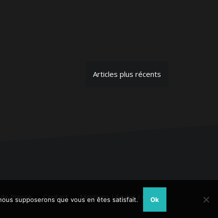
Articles plus récents
 de Presse
Contact
Mentions Légales / CGU
, nous supposerons que vous en êtes satisfait.
Ok