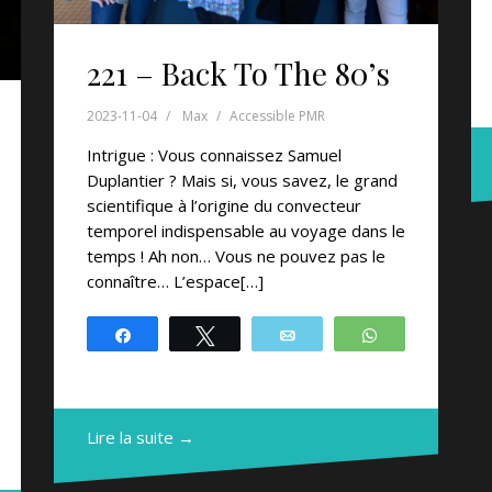
221 – Back To The 80’s
2023-11-04
Max
Accessible PMR
Intrigue : Vous connaissez Samuel
Duplantier ? Mais si, vous savez, le grand
scientifique à l’origine du convecteur
temporel indispensable au voyage dans le
temps ! Ah non… Vous ne pouvez pas le
connaître… L’espace[…]
Partagez
Tweetez
Email
WhatsApp
atsApp
Lire la suite →