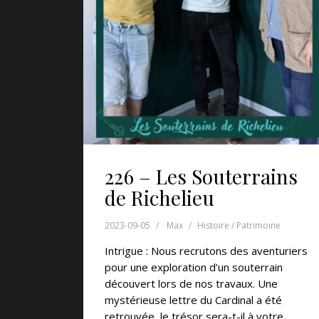
226 – Les Souterrains
de Richelieu
2023-09-05
Max
Histoire / Patrimoine
Intrigue : Nous recrutons des aventuriers
pour une exploration d’un souterrain
découvert lors de nos travaux. Une
mystérieuse lettre du Cardinal a été
retrouvée, le trésor sera-t-il à votre