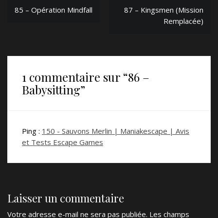
Navigation
85 – Opération Mindfall
87 – Kingsmen (Mission
de
Remplacée)
l’article
1 commentaire sur “
86 –
Babysitting
”
Ping :
150 - Sauvons Merlin | Maniakescape | Avis
et Tests Escape Games
Laisser un commentaire
Votre adresse e-mail ne sera pas publiée.
Les champs