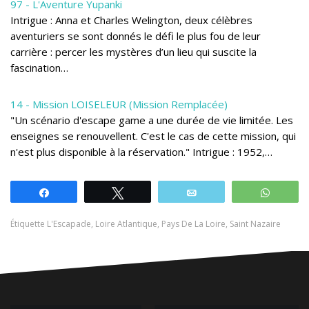
97 - L'Aventure Yupanki
Intrigue : Anna et Charles Welington, deux célèbres
aventuriers se sont donnés le défi le plus fou de leur
carrière : percer les mystères d’un lieu qui suscite la
fascination…
14 - Mission LOISELEUR (Mission Remplacée)
"Un scénario d'escape game a une durée de vie limitée. Les
enseignes se renouvellent. C'est le cas de cette mission, qui
n'est plus disponible à la réservation." Intrigue : 1952,…
Partagez
Tweetez
Email
Whats
Étiquette
L'Escapade
,
Loire Atlantique
,
Pays De La Loire
,
Saint Nazaire