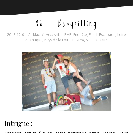
86 – Babysitting
2018-12-01
Max
Accessible PMR
,
Enquête
,
Fun
,
L'Escapade
,
Loire
Atlantique
,
Pays de la Loire
,
Review
,
Saint Nazaire
Intrigue :