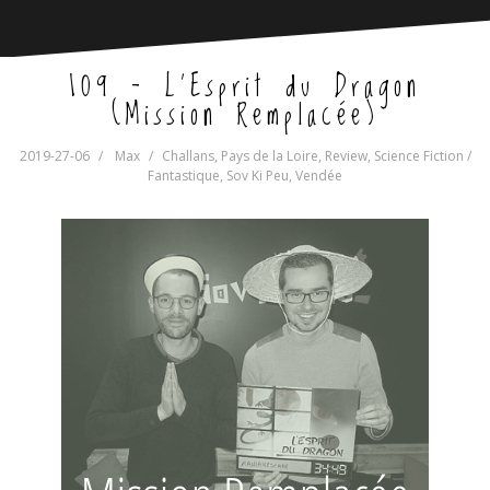
109 – L’Esprit du Dragon
(Mission Remplacée)
2019-27-06
Max
Challans
,
Pays de la Loire
,
Review
,
Science Fiction /
Fantastique
,
Sov Ki Peu
,
Vendée