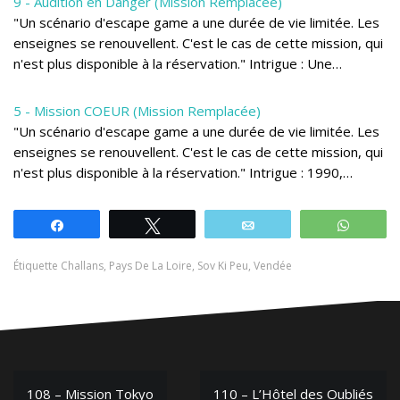
9 - Audition en Danger (Mission Remplacée)
"Un scénario d'escape game a une durée de vie limitée. Les
enseignes se renouvellent. C'est le cas de cette mission, qui
n'est plus disponible à la réservation." Intrigue : Une…
5 - Mission COEUR (Mission Remplacée)
"Un scénario d'escape game a une durée de vie limitée. Les
enseignes se renouvellent. C'est le cas de cette mission, qui
n'est plus disponible à la réservation." Intrigue : 1990,…
Partagez
Tweetez
Email
Whats
Étiquette
Challans
,
Pays De La Loire
,
Sov Ki Peu
,
Vendée
Navigation
108 – Mission Tokyo
110 – L’Hôtel des Oubliés