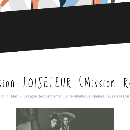
sion LOISELEUR (Mission R
-11
Max
La Ligue des Gentlemen
,
Loire Atlantique
,
Nantes
,
Pays de la Loir