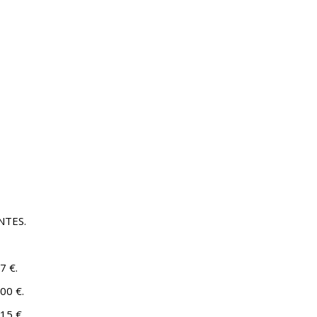
NTES.
7 €.
00 €.
15 €.