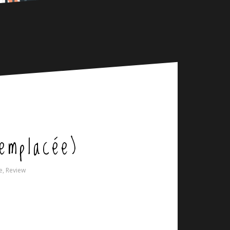
emplacée)
e
,
Review