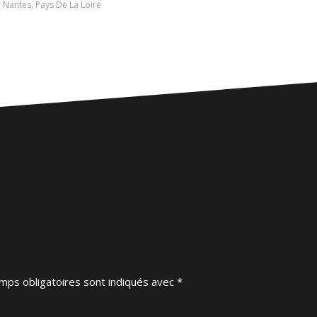
,
Nantes
,
Pays De La Loire
mps obligatoires sont indiqués avec
*