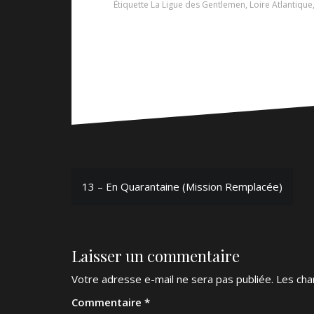
Étiquette
La Ligue des Gentlemen
,
Loire Atlantique
Navigation
13 – En Quarantaine (Mission Remplacée)
de
l’article
Laisser un commentaire
Votre adresse e-mail ne sera pas publiée.
Les cha
Commentaire
*