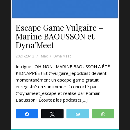
Escape Game Vulgaire –
Marine BAOUSSON et
Dyna’Meet
2021-23-12
Max
Dyna Meet
Intrigue : OH NON ! MARINE BAOUSSON A ÉTÉ
KIDNAPPÉE ! Et @vulgaire_lepodcast devient
momentanément un escape game gratuit
enregistré en son immersif concocté par
@dynameet_escape et réalisé par Romain
Baousson ! Écoutez les podcasts[…]
Partagez
Tweetez
Email
WhatsApp