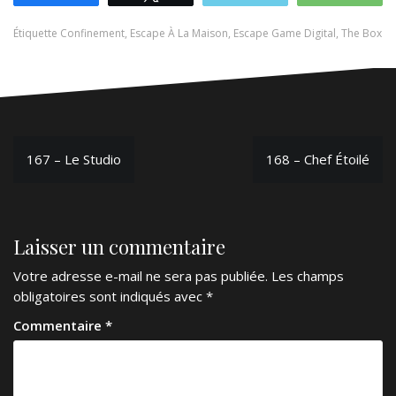
Étiquette
Confinement
,
Escape À La Maison
,
Escape Game Digital
,
The Box
Navigation
167 – Le Studio
168 – Chef Étoilé
de
l’article
Laisser un commentaire
Votre adresse e-mail ne sera pas publiée.
Les champs
obligatoires sont indiqués avec
*
Commentaire
*