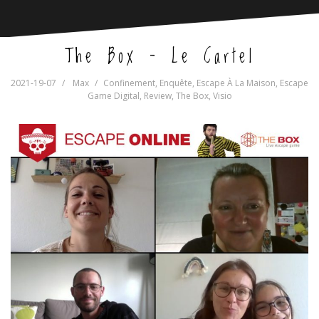
The Box – Le Cartel
2021-19-07
Max
Confinement
,
Enquête
,
Escape À La Maison
,
Escape
Game Digital
,
Review
,
The Box
,
Visio