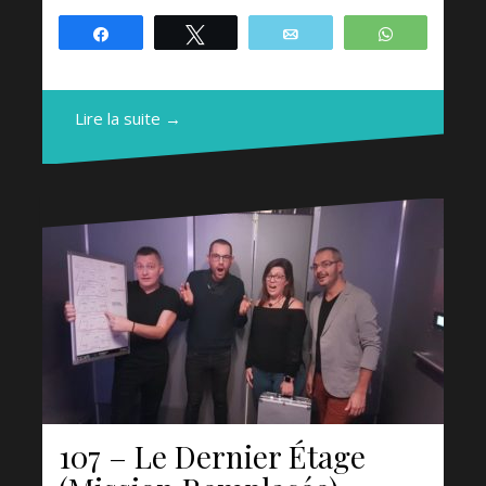
Partagez
Tweetez
Email
WhatsApp
Lire la suite →
107 – Le Dernier Étage