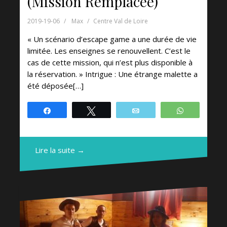
(Mission Remplacée)
2019-19-06
Max
Centre Val de Loire
« Un scénario d’escape game a une durée de vie
limitée. Les enseignes se renouvellent. C’est le
cas de cette mission, qui n’est plus disponible à
la réservation. » Intrigue : Une étrange malette a
été déposée[…]
Partagez
Tweetez
Email
WhatsApp
Lire la suite →